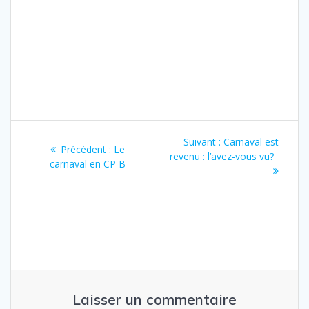
Navigation
Article
Suivant :
Carnaval est
Article
Précédent :
Le
de
suivant
revenu : l’avez-vous vu?
précédent
carnaval en CP B
:
:
l’article
Laisser un commentaire