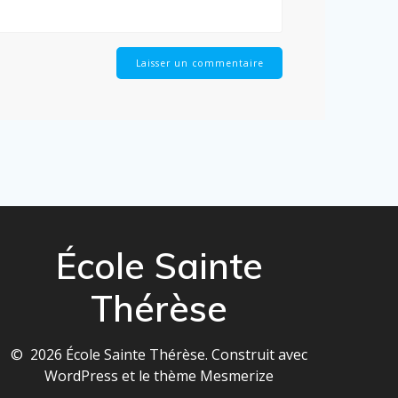
École Sainte
Thérèse
© 2026 École Sainte Thérèse. Construit avec
WordPress et le
thème Mesmerize