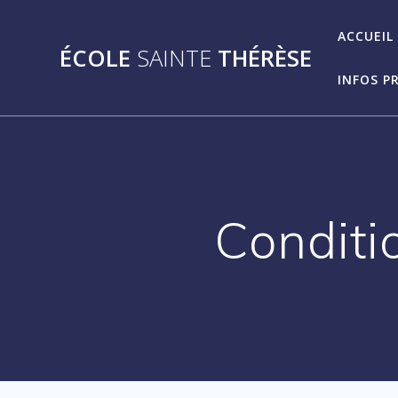
Passer
au
ACCUEIL
ÉCOLE
SAINTE
THÉRÈSE
contenu
INFOS P
Conditi