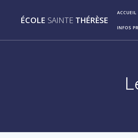
Passer
au
ACCUEIL
ÉCOLE
SAINTE
THÉRÈSE
contenu
INFOS P
L