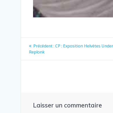
Navigation
Article
Précédent :
CP : Exposition Helvètes Unde
précédent
de
Replonk
:
l’article
Laisser un commentaire