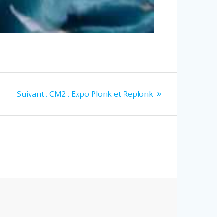
Article
Suivant :
CM2 : Expo Plonk et Replonk
suivant
: