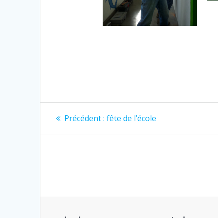
Navigation
Article
Précédent :
fête de l’école
précédent
de
:
l’article