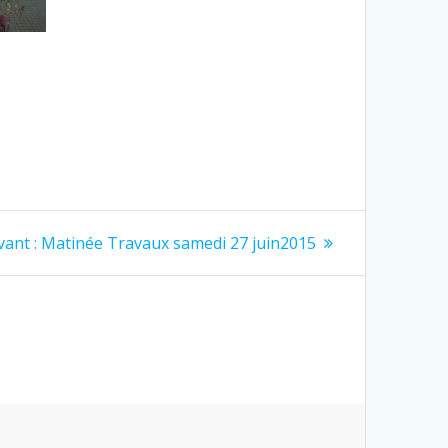
Article
vant :
Matinée Travaux samedi 27 juin2015
suivant
: