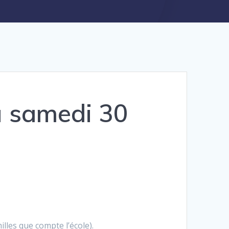
 samedi 30
lles que compte l’école).