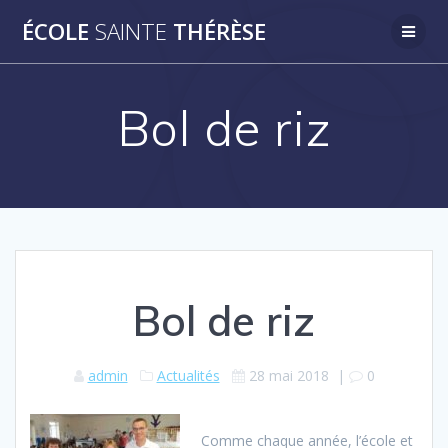
Passer
ÉCOLE
SAINTE
THÉRÈSE
au
contenu
Bol de riz
Bol de riz
admin
Actualités
28 mai 2018
|
0
Comme chaque année, l’école et