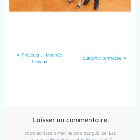
Navigation
Article
Précédent :
Matinée
Article
Suivant :
Kermesse
de
précédent
travaux
suivant
:
:
l’article
Laisser un commentaire
Votre adresse e-mail ne sera pas publiée.
Les
champs obligatoires sont indiqués avec
*