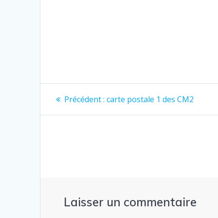
Navigation
Article
Précédent :
carte postale 1 des CM2
précédent
de
:
l’article
Laisser un commentaire