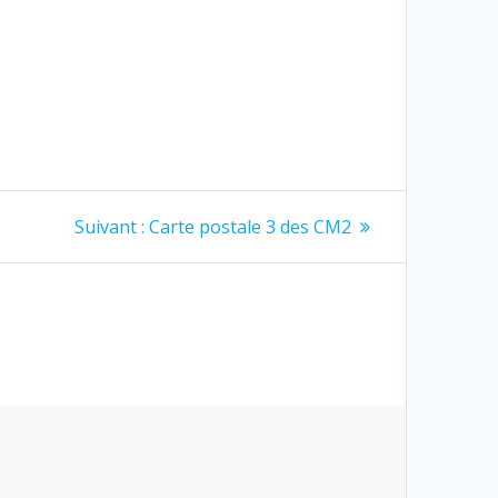
Article
Suivant :
Carte postale 3 des CM2
suivant
: