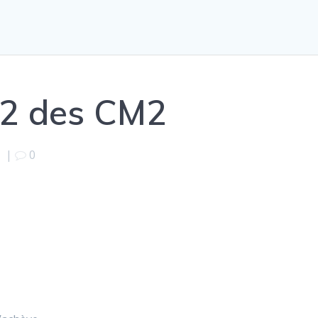
 2 des CM2
5
|
0