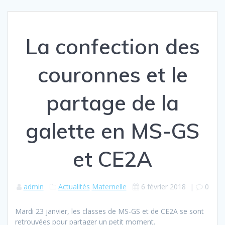
La confection des
couronnes et le
partage de la
galette en MS-GS
et CE2A
admin
Actualités
Maternelle
6 février 2018
|
0
Mardi 23 janvier, les classes de MS-GS et de CE2A se sont
retrouvées pour partager un petit moment.