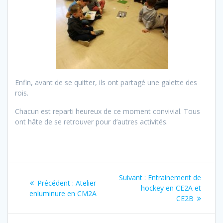
Enfin, avant de se quitter, ils ont partagé une galette des
rois.
Chacun est reparti heureux de ce moment convivial. Tous
ont hâte de se retrouver pour d’autres activités.
Navigation
Article
Suivant :
Entrainement de
Article
Précédent :
Atelier
de
suivant
hockey en CE2A et
précédent
enluminure en CM2A
:
CE2B
:
l’article