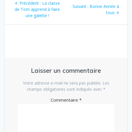
Article
Précédent :
La classe
Article
Suivant :
Bonne Année à
de
précédent
de Tom apprend à faire
suivant
tous
:
une galette !
:
l’article
Laisser un commentaire
Votre adresse e-mail ne sera pas publiée.
Les
champs obligatoires sont indiqués avec
*
Commentaire
*