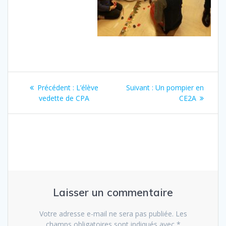
Navigation
Article
Article
Précédent :
L’élève
Suivant :
Un pompier en
de
précédent
suivant
vedette de CPA
CE2A
:
:
l’article
Laisser un commentaire
Votre adresse e-mail ne sera pas publiée.
Les
champs obligatoires sont indiqués avec
*