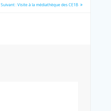
Article
Suivant :
Visite à la médiathèque des CE1B
suivant
: