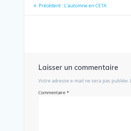
Navigation
Article
Précédent :
L’automne en CE1A
précédent
de
:
l’article
Laisser un commentaire
Votre adresse e-mail ne sera pas publiée.
Commentaire
*