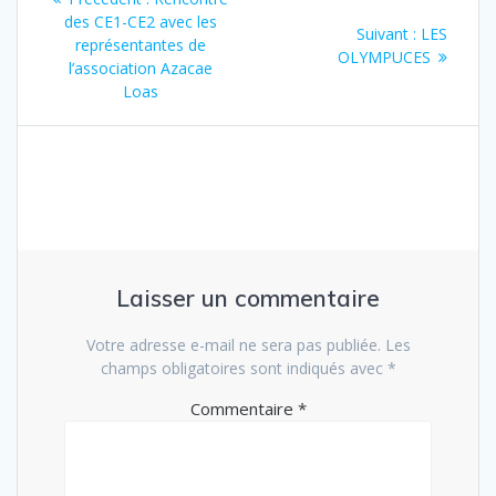
de
précédent
des CE1-CE2 avec les
Article
Suivant :
LES
:
représentantes de
suivant
OLYMPUCES
l’article
l’association Azacae
:
Loas
Laisser un commentaire
Votre adresse e-mail ne sera pas publiée.
Les
champs obligatoires sont indiqués avec
*
Commentaire
*