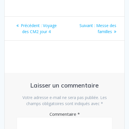
Navigation
Article
Article
Précédent :
Voyage
Suivant :
Messe des
de
précédent
suivant
des CM2 jour 4
familles
:
:
l’article
Laisser un commentaire
Votre adresse e-mail ne sera pas publiée.
Les
champs obligatoires sont indiqués avec
*
Commentaire
*