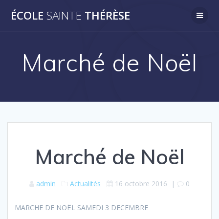
Passer
ÉCOLE
SAINTE
THÉRÈSE
au
contenu
Marché de Noël
Marché de Noël
admin
Actualités
16 octobre 2016
|
0
MARCHE DE NOËL SAMEDI 3 DECEMBRE