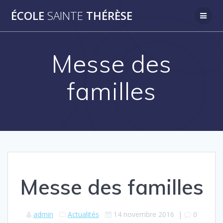
Passer
ÉCOLE
SAINTE
THÉRÈSE
au
contenu
Messe des
familles
Messe des familles
admin
Actualités
14 novembre 2016
|
0