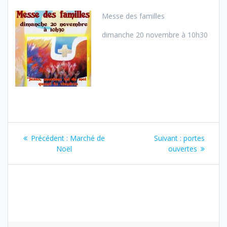
Messe des familles
dimanche 20 novembre à 10h30
Navigation
Article
Article
Précédent :
Marché de
Suivant :
portes
de
précédent
suivant
Noël
ouvertes
:
:
l’article