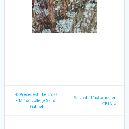
Navigation
Article
Précédent :
Le cross
Article
Suivant :
L’automne en
de
précédent
CM2 du collège Saint-
suivant
CE1A
:
Gabriel
:
l’article