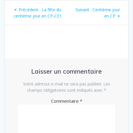
Navigation
Article
Article
Précédent :
La fête du
Suivant :
Centième jour
de
précédent
suivant
centième jour en CP-CE1
en CP
:
:
l’article
Laisser un commentaire
Votre adresse e-mail ne sera pas publiée.
Les
champs obligatoires sont indiqués avec
*
Commentaire
*